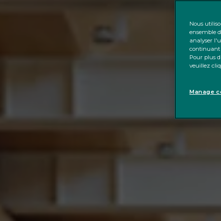
Nous utilis
ensemble de
analyser l'u
continuant 
Pour plus d'
veuillez cl
Manage co