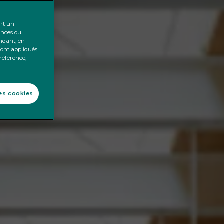
ent un
ances ou
endant, en
ront appliqués.
préférence,
les cookies