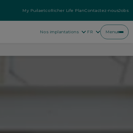
My Puilaetco
Richer Life Plan
Contactez-nous
Jobs
Nos implantations
FR
Menu
FR
NL