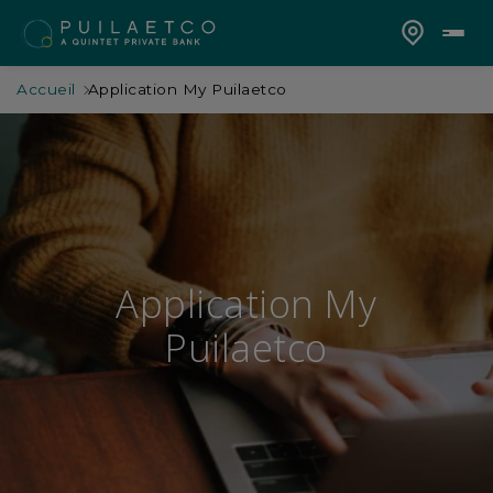
Accueil
Application My Puilaetco
Application My
Puilaetco