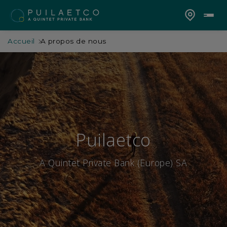
Accueil
A propos de nous
Puilaetco
A Quintet Private Bank (Europe) SA