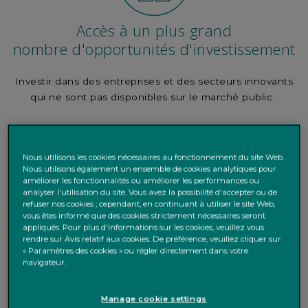
Accès à un plus grand
nombre d'opportunités d'investissement
Investir dans des entreprises et des secteurs innovants
qui ne sont pas disponibles sur le marché public.
Nous utilisons les cookies nécessaires au fonctionnement du site Web.
Nous utilisons également un ensemble de cookies analytiques pour
améliorer les fonctionnalités ou améliorer les performances ou
analyser l'utilisation du site. Vous avez la possibilité d'accepter ou de
refuser nos cookies ; cependant, en continuant à utiliser le site Web,
vous êtes informé que des cookies strictement nécessaires seront
Meilleure diversification du portefeuille
appliqués. Pour plus d'informations sur les cookies, veuillez vous
rendre sur Avis relatif aux cookies. De préférence, veuillez cliquer sur
« Paramètres des cookies » ou régler directement dans votre
L'ajout d'investissements sur les marchés privés peut
navigateur.
contribuer à réduire le risque, étant donné que les
actions et les obligations sont devenues plus corrélées,
Manage cookie settings
ce qui les rend moins efficaces pour la diversification.