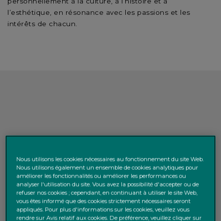
personnellement à la culture, à l’histoire et à
l’esthétique, en résonance avec les passions et les
intérêts de chacun.
Chez Puilaetco, notre approche
Nous utilisons les cookies nécessaires au fonctionnement du site Web.
de l’art et des objets de
Nous utilisons également un ensemble de cookies analytiques pour
améliorer les fonctionnalités ou améliorer les performances ou
collection est globale et couvre
analyser l'utilisation du site. Vous avez la possibilité d'accepter ou de
refuser nos cookies ; cependant, en continuant à utiliser le site Web,
entre autres les domaines
vous êtes informé que des cookies strictement nécessaires seront
appliqués. Pour plus d'informations sur les cookies, veuillez vous
rendre sur Avis relatif aux cookies. De préférence, veuillez cliquer sur