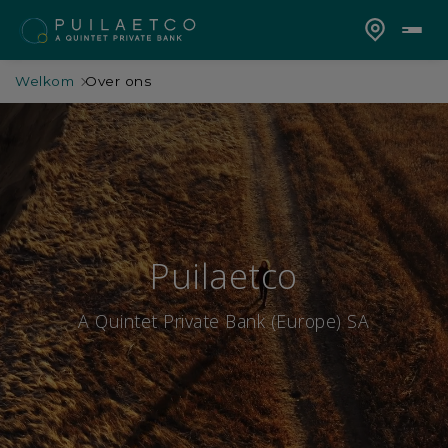
Welkom
Over ons
Puilaetco
A Quintet Private Bank (Europe) SA