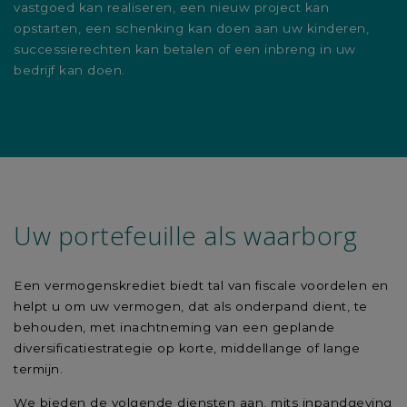
vastgoed kan realiseren, een nieuw project kan
opstarten, een schenking kan doen aan uw kinderen,
successierechten kan betalen of een inbreng in uw
bedrijf kan doen.
Uw portefeuille als waarborg
Een vermogenskrediet biedt tal van fiscale voordelen en
helpt u om uw vermogen, dat als onderpand dient, te
behouden, met inachtneming van een geplande
diversificatiestrategie op korte, middellange of lange
termijn.
We bieden de volgende diensten aan, mits inpandgeving