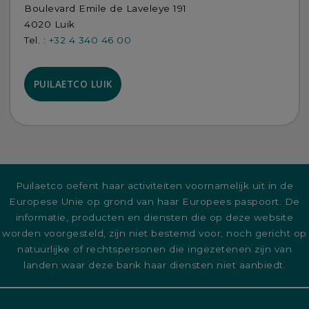
Boulevard Emile de Laveleye 191
4020 Luik
Tel. :
+32 4 340 46 00
PUILAETCO LUIK
Puilaetco oefent haar activiteiten voornamelijk uit in de
Europese Unie op grond van haar Europees paspoort. De
informatie, producten en diensten die op deze website
worden voorgesteld, zijn niet bestemd voor, noch gericht op
natuurlijke of rechtspersonen die ingezetenen zijn van
landen waar deze bank haar diensten niet aanbiedt.