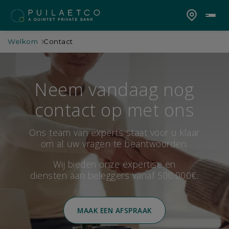
Welkom
Contact
Neem vandaag nog
contact op met ons
Ons team van experts staat voor u klaar
om al uw vragen te beantwoorden.
Wij bieden onze expertise en
diensten aan beleggers vanaf 500.000€.
MAAK EEN AFSPRAAK