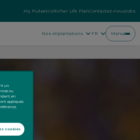
My Puilaetco
Richer Life Plan
Contactez-nous
Jobs
Nos implantations
FR
Menu
FR
NL
ent un
ances ou
endant, en
ront appliqués.
préférence,
les cookies