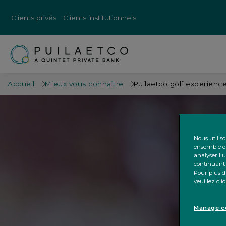
Clients privés
Clients institutionnels
Accueil
Mieux vous connaître
Puilaetco golf experienc
Nous utilis
ensemble de
analyser l'u
continuant 
Pour plus d'
veuillez cl
Manage co