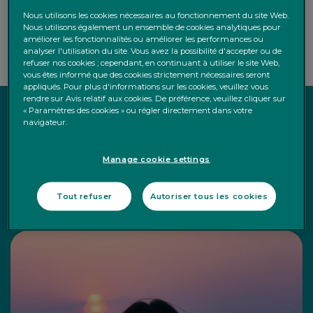
entreprises qui prennent des initiatives écologiques,
Nous utilisons les cookies nécessaires au fonctionnement du site Web.
avec Puilaetco, vos investissements peuvent contribuer
Nous utilisons également un ensemble de cookies analytiques pour
améliorer les fonctionnalités ou améliorer les performances ou
à bâtir un avenir meilleur.
analyser l'utilisation du site. Vous avez la possibilité d'accepter ou de
refuser nos cookies ; cependant, en continuant à utiliser le site Web,
vous êtes informé que des cookies strictement nécessaires seront
appliqués. Pour plus d'informations sur les cookies, veuillez vous
rendre sur Avis relatif aux cookies. De préférence, veuillez cliquer sur
« Paramètres des cookies » ou régler directement dans votre
Comment nous positionnons-
navigateur.
nous à la pointe de l’innovation
Manage cookie settings
en matière d’ESG?
Tout refuser
Autoriser tous les cookies