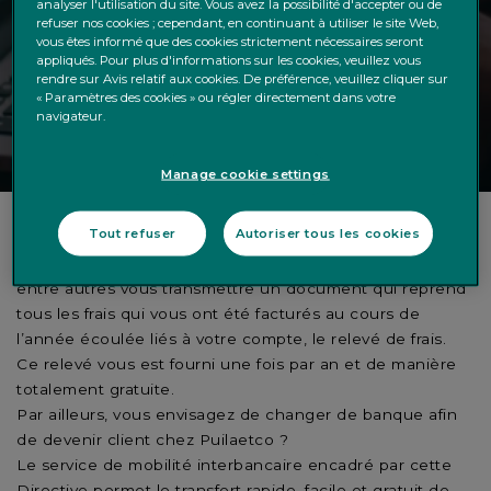
comptes de paiement qu’ils
analyser l'utilisation du site. Vous avez la possibilité d'accepter ou de
refuser nos cookies ; cependant, en continuant à utiliser le site Web,
détiennent ainsi que des règles
vous êtes informé que des cookies strictement nécessaires seront
appliqués. Pour plus d'informations sur les cookies, veuillez vous
concernant le changement de
rendre sur Avis relatif aux cookies. De préférence, veuillez cliquer sur
« Paramètres des cookies » ou régler directement dans votre
compte de paiement.
navigateur.
Manage cookie settings
Tout refuser
Autoriser tous les cookies
C’est en vertu de cette Directive que la Banque doit
entre autres vous transmettre un document qui reprend
tous les frais qui vous ont été facturés au cours de
l’année écoulée liés à votre compte, le relevé de frais.
Ce relevé vous est fourni une fois par an et de manière
totalement gratuite.
Par ailleurs, vous envisagez de changer de banque afin
de devenir client chez Puilaetco ?
Le service de mobilité interbancaire encadré par cette
Directive permet le transfert rapide, facile et gratuit de