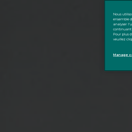
Nous utilis
ensemble de
analyser l'u
continuant 
Pour plus d'
veuillez cl
Manage co