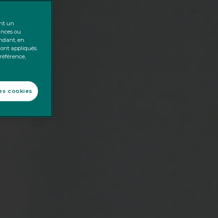
ent un
ances ou
endant, en
ront appliqués.
préférence,
les cookies