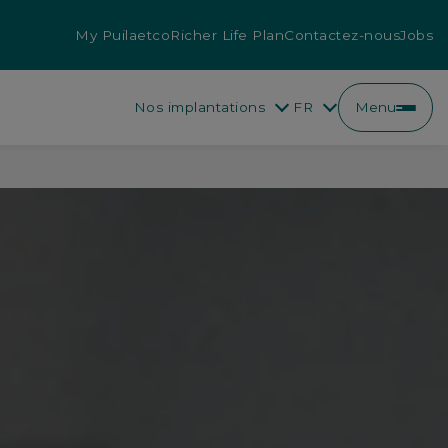
My Puilaetco
Richer Life Plan
Contactez-nous
Jobs
Nos implantations
FR
Menu
FR
NL