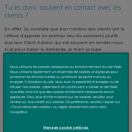
Tu es donc souvent en contact avec les
clients ?
En effet. Je constate que bon nombre des clients ont le
réflexe d’appeler en premier lieu les assistants plutôt
que leur Client Advisor qui est souvent en rendez-vous.
Si je peux traiter la demande, je m’en occupe
directement. Si elle est plus complexe ou qu’elle
nécessite les compétences d’une autre équipe je fais le
Nous utilisons les cookies nécessaires au fonctionnement du site Web.
lien en fixant, par exemple, un rendez-vous avec le Client
Nous utilisons également un ensemble de cookies analytiques pour
Advisor et le spécialiste ad hoc en gestion de patrimoine,
améliorer les fonctionnalités ou améliorer les performances ou
analyser l'utilisation du site. Vous avez la possibilité d'accepter ou de
conseil juridique, crédit,
art
, etc.
refuser nos cookies ; cependant, en continuant à utiliser le site Web,
vous êtes informé que des cookies strictement nécessaires seront
appliqués. Pour plus d'informations sur les cookies, veuillez vous
rendre sur Avis relatif aux cookies. De préférence, veuillez cliquer sur
« Paramètres des cookies » ou régler directement dans votre
Les Client Advisor Assistants
navigateur.
sont les couteaux suisses des
banquiers privés
Manage cookie settings