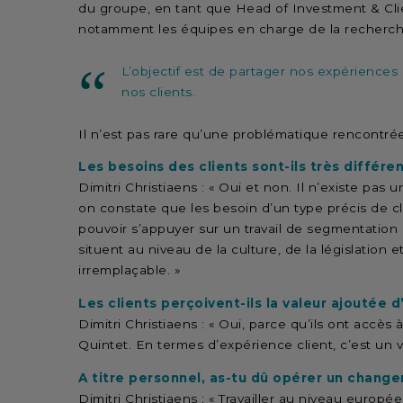
du groupe, en tant que Head of Investment & Clie
notamment les équipes en charge de la recherc
L’objectif est de partager nos expériences 
nos clients.
Il n’est pas rare qu’une problématique rencontré
Les besoins des clients sont-ils très différen
Dimitri Christiaens : « Oui et non. Il n’existe pa
on constate que les besoin d’un type précis de cl
pouvoir s’appuyer sur un travail de segmentation c
situent au niveau de la culture, de la législation 
irremplaçable. »
Les clients perçoivent-ils la valeur ajoutée
Dimitri Christiaens : « Oui, parce qu’ils ont accès
Quintet. En termes d’expérience client, c’est un vé
A titre personnel, as-tu dû opérer un chang
Dimitri Christiaens : « Travailler au niveau europé