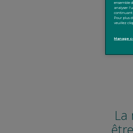
ensemble de
analyser l'u
continuant 
Pour plus d'
veuillez cl
Manage co
La 
être