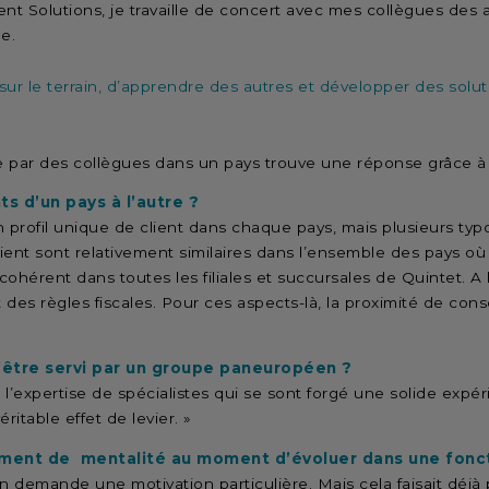
nt Solutions, je travaille de concert avec mes collègues des
he.
sur le terrain, d’apprendre des autres et développer des solut
e par des collègues dans un pays trouve une réponse grâce à 
ts d’un pays à l’autre ?
s un profil unique de client dans chaque pays, mais plusieurs ty
ient sont relativement similaires dans l’ensemble des pays où
ohérent dans toutes les filiales et succursales de Quintet. A 
et des règles fiscales. Pour ces aspects-là, la proximité de cons
 d’être servi par un groupe paneuropéen ?
 à l’expertise de spécialistes qui se sont forgé une solide expé
ritable effet de levier. »
ement de mentalité au moment d’évoluer dans une fonct
en demande une motivation particulière. Mais cela faisait déjà 