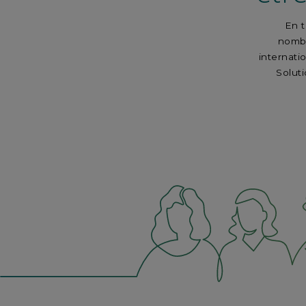
En t
nombr
internati
Solut