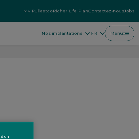
My Puilaetco
Richer Life Plan
Contactez-nous
Jobs
Nos implantations
FR
Menu
FR
NL
ent un