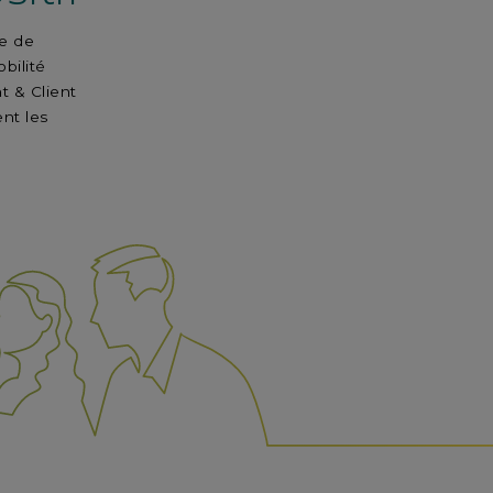
re de
bilité
t & Client
nt les