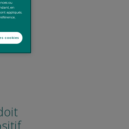
ances ou
endant, en
ront appliqués.
préférence,
les cookies
doit
sitif