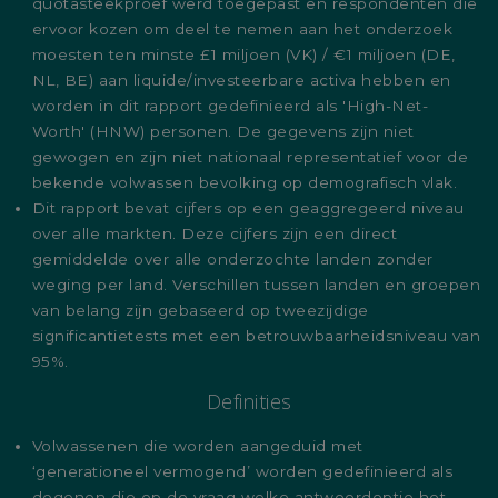
quotasteekproef werd toegepast en respondenten die
ervoor kozen om deel te nemen aan het onderzoek
moesten ten minste £1 miljoen (VK) / €1 miljoen (DE,
NL, BE) aan liquide/investeerbare activa hebben en
worden in dit rapport gedefinieerd als 'High-Net-
Worth' (HNW) personen. De gegevens zijn niet
gewogen en zijn niet nationaal representatief voor de
bekende volwassen bevolking op demografisch vlak.
Dit rapport bevat cijfers op een geaggregeerd niveau
over alle markten. Deze cijfers zijn een direct
gemiddelde over alle onderzochte landen zonder
weging per land. Verschillen tussen landen en groepen
van belang zijn gebaseerd op tweezijdige
significantietests met een betrouwbaarheidsniveau van
95%.
Definities
Volwassenen die worden aangeduid met
‘generationeel vermogend’ worden gedefinieerd als
degenen die op de vraag welke antwoordoptie het