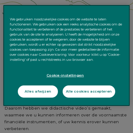
We gebruiken noodzakelijke cookies om de website te laten
functioneren. We gebruiken ook een reeks analytische cookies om de
functionaliteit te verbeteren of de prestaties te verbeteren of het
gebruik van de site te analyseren. U heeft de mogelijkheid om onze
cookies te accepteren of te weigeren; door de website te blijven
gebruiken, wordt u er echter op gewezen dat strikt noodzakelijke
cookies van toepassing zijn. Ga voor meer gedetailleerde informatie
over cookies naar Cookieverklaring. Voor voorkeur klikt u op 'Cookie-
instelling' of past u rechtstreeks in uw browser aan.
Cookie-instellingen
De financiële wereld kan complex lijken.
Het is dus belangrijk dat we u kunnen
Alles afwijzen
Alle cookies accepteren
begeleiden.
Daarom hebben we didactische video’s gemaakt,
waarmee we u kunnen informeren over de voornaamste
financiële instrumenten, of uw kennis erover kunnen
verbeteren.