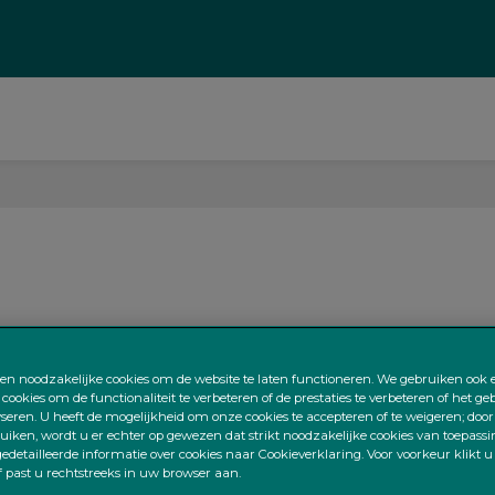
n noodzakelijke cookies om de website te laten functioneren. We gebruiken ook 
 cookies om de functionaliteit te verbeteren of de prestaties te verbeteren of het g
lyseren. U heeft de mogelijkheid om onze cookies te accepteren of te weigeren; door
ruiken, wordt u er echter op gewezen dat strikt noodzakelijke cookies van toepassi
edetailleerde informatie over cookies naar Cookieverklaring. Voor voorkeur klikt u
of past u rechtstreeks in uw browser aan.