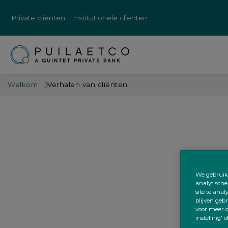
Private cliënten
Institutionele cliënten
Welkom
Verhalen van cliënten
We gebruike
analytische
site te ana
blijven geb
voor meer g
instelling' 