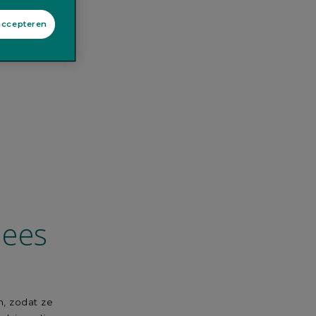
accepteren
lees
, zodat ze