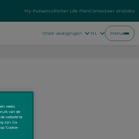
My Puilaetco
Richer Life Plan
Contacteer ons
Jobs
Onze vestigingen
NL
Menu
FR
NL
een reeks
ebruik van de
 de website te
ng zijn. Ga
 op 'Cookie-