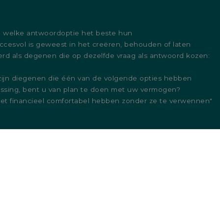
g welke antwoordoptie het beste hun
ccesvol is geweest in het creëren, behouden of laten
rd als degenen die op dezelfde vraag als antwoord kozen:
ijn diegenen die één van de volgende opties hebben
assing, bent u van plan te doen met uw vermogen?
 het financieel comfortabel hebben zonder ze te verwennen"
ormatie, producten en diensten die op deze website worden
anden waar deze bank haar diensten niet aanbiedt.