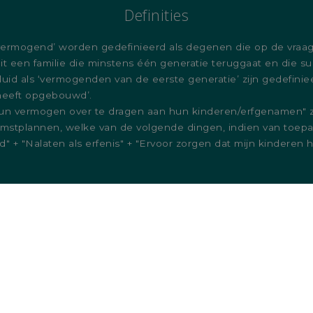
Definities
ermogend’ worden gedefinieerd als degenen die op de vraa
t een familie die minstens één generatie teruggaat en die su
d als ‘vermogenden van de eerste generatie’ zijn gedefiniee
 heeft opgebouwd’.
un vermogen over te dragen aan hun kinderen/erfgenamen" z
komstplannen, welke van de volgende dingen, indien van toep
" + "Nalaten als erfenis" + "Ervoor zorgen dat mijn kinderen
e Europese Unie op grond van haar Europees paspoort. De inf
t op natuurlijke of rechtspersonen die ingezetenen zijn van l