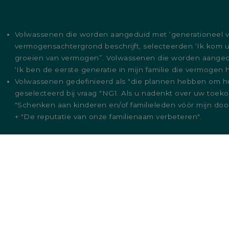
Volwassenen die worden aangeduid met ‘generationeel v
vermogensachtergrond beschrijft, selecteerden ‘Ik kom ui
groeien van vermogen”. Volwassenen die worden aangedui
‘Ik ben de eerste generatie in mijn familie die vermogen
Volwassenen gedefinieerd als "die plannen hebben om h
geselecteerd bij vraag "NG1. Als u nadenkt over uw toe
"Schenken aan kinderen en/of familieleden vóór mijn dood
+ "De reputatie van onze familienaam verbeteren".
Puilaetco oefent haar activiteiten voornamelijk uit in d
voorgesteld, zijn niet bestemd voor, noch gerich