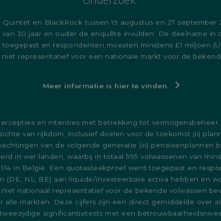
 Quintet en BlackRock tussen 19 augustus en 27 september 20
n van 30 jaar en ouder de enquête invulden. De deelname in de
toegepast en respondenten moesten minstens £1 miljoen (UK) 
 niet representatief voor een nationale markt voor de beken
Meer informatie is hier te vinden.
rcepties en intenties met betrekking tot vermogensbeheer. 
zichte van rijkdom, inclusief doelen voor de toekomst (ii) p
chtingen van de volgende generatie (iii) pensioenplannen bi
d in vier landen, waarbij in totaal 595 volwassenen van mins
 en 114 in België. Een quotasteekproef werd toegepast en re
n (DE, NL, BE) aan liquide/investeerbare activa hebben en wo
niet nationaal representatief voor de bekende volwassen bev
r alle markten. Deze cijfers zijn een direct gemiddelde over 
tweezijdige significantietests met een betrouwbaarheidsnive