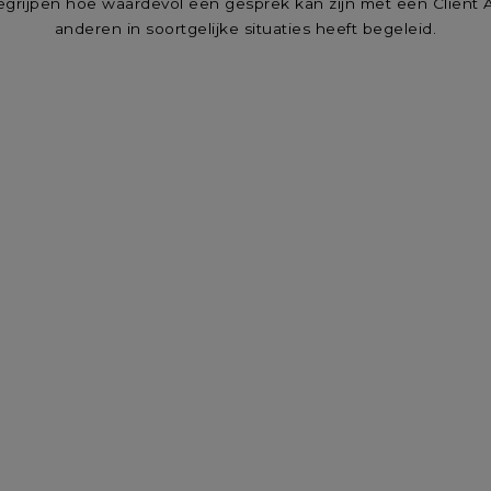
grijpen hoe waardevol een gesprek kan zijn met een Client A
anderen in soortgelijke situaties heeft begeleid.