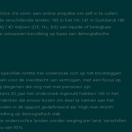
24. De vorm: een online enquête om zelf in te vullen,
 verschillende landen: 165 in het VK, 147 in Duitsland, 169
/ €1 miljoen (DE, NL, BE) aan liquide of belegbaar
de volwassen bevolking op basis van demografische
Specifiek richtte het onderzoek zich op het blootleggen
lannen voor de overdracht van vermogen, met een focus op
j diegenen die nog niet met pensioen zijn.
tens 30 jaar het onderzoek ingevuld hebben: 165 in het
spondenten die ervoor kozen om deel te nemen aan het
rden in dit rapport gedefinieerd als 'High-Net-Worth'
olking op demografisch vlak.
alle onderzochte landen zonder weging per land. Verschillen
au van 95%.